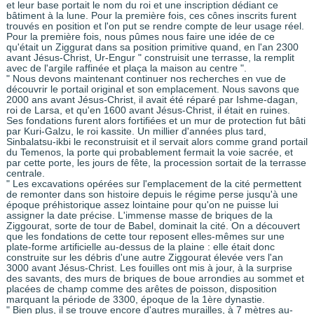
et leur base portait le nom du roi et une inscription dédiant ce
bâtiment à la lune. Pour la première fois, ces cônes inscrits furent
trouvés en position et l'on put se rendre compte de leur usage réel.
Pour la première fois, nous pûmes nous faire une idée de ce
qu'était un Ziggurat dans sa position primitive quand, en l'an 2300
avant Jésus-Christ, Ur-Engur " construisit une terrasse, la remplit
avec de l'argile raffinée et plaça la maison au centre ".
" Nous devons maintenant continuer nos recherches en vue de
découvrir le portail original et son emplacement. Nous savons que
2000 ans avant Jésus-Christ, il avait été réparé par Ishme-dagan,
roi de Larsa, et qu'en 1600 avant Jésus-Christ, il était en ruines.
Ses fondations furent alors fortifiées et un mur de protection fut bâti
par Kuri-Galzu, le roi kassite. Un millier d'années plus tard,
Sinbalatsu-ikbi le reconstruisit et il servait alors comme grand portail
du Temenos, la porte qui probablement fermait la voie sacrée, et
par cette porte, les jours de fête, la procession sortait de la terrasse
centrale.
" Les excavations opérées sur l'emplacement de la cité permettent
de remonter dans son histoire depuis le régime perse jusqu'à une
époque préhistorique assez lointaine pour qu'on ne puisse lui
assigner la date précise. L'immense masse de briques de la
Ziggourat, sorte de tour de Babel, dominait la cité. On a découvert
que les fondations de cette tour reposent elles-mêmes sur une
plate-forme artificielle au-dessus de la plaine : elle était donc
construite sur les débris d'une autre Ziggourat élevée vers l'an
3000 avant Jésus-Christ. Les fouilles ont mis à jour, à la surprise
des savants, des murs de briques de boue arrondies au sommet et
placées de champ comme des arêtes de poisson, disposition
marquant la période de 3300, époque de la 1ère dynastie.
" Bien plus, il se trouve encore d'autres murailles, à 7 mètres au-