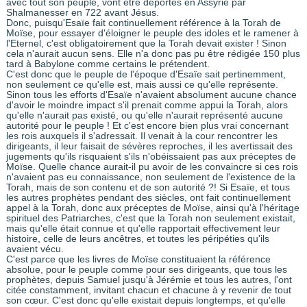
avec tout son peuple, vont être déportés en Assyrie par
Shalmanesser en 722 avant Jésus.
Donc, puisqu'Esaïe fait continuellement référence à la Torah de
Moïse, pour essayer d'éloigner le peuple des idoles et le ramener à
l'Eternel, c'est obligatoirement que la Torah devait exister ! Sinon
cela n'aurait aucun sens. Elle n'a donc pas pu être rédigée 150 plus
tard à Babylone comme certains le prétendent.
C'est donc que le peuple de l'époque d'Esaïe sait pertinemment,
non seulement ce qu'elle est, mais aussi ce qu'elle représente.
Sinon tous les efforts d'Esaïe n'avaient absolument aucune chance
d'avoir le moindre impact s'il prenait comme appui la Torah, alors
qu'elle n'aurait pas existé, ou qu'elle n'aurait représenté aucune
autorité pour le peuple ! Et c'est encore bien plus vrai concernant
les rois auxquels il s'adressait. Il venait à la cour rencontrer les
dirigeants, il leur faisait de sévères reproches, il les avertissait des
jugements qu'ils risquaient s'ils n'obéissaient pas aux préceptes de
Moïse. Quelle chance aurait-il pu avoir de les convaincre si ces rois
n'avaient pas eu connaissance, non seulement de l'existence de la
Torah, mais de son contenu et de son autorité ?! Si Esaïe, et tous
les autres prophètes pendant des siècles, ont fait continuellement
appel à la Torah, donc aux préceptes de Moïse, ainsi qu'à l'héritage
spirituel des Patriarches, c'est que la Torah non seulement existait,
mais qu'elle était connue et qu'elle rapportait effectivement leur
histoire, celle de leurs ancêtres, et toutes les péripéties qu'ils
avaient vécu.
C'est parce que les livres de Moïse constituaient la référence
absolue, pour le peuple comme pour ses dirigeants, que tous les
prophètes, depuis Samuel jusqu'à Jérémie et tous les autres, l'ont
citée constamment, invitant chacun et chacune à y revenir de tout
son cœur. C'est donc qu'elle existait depuis longtemps, et qu'elle