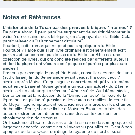
Notes et Références
L'historicité de la Torah par des preuves bibliques "internes" ?
De prime abord, il peut paraître surprenant de vouloir démontrer la
validité de certains récits bibliques, en s'appuyant sur la Bible. Cela
parait relever du "raisonnement circulaire".
Pourtant, cette remarque ne peut pas s'appliquer à la Bible.
Pourquoi ? Parce que si un livre ordinaire est généralement écrit
par un auteur, ce n'est pas le cas de la Bible. La Bible est une
collection de livres, qui ont donc été rédigés par différents auteurs,
et dont la plupart ont vécu à des époques séparées par plusieurs
siècles !
Prenons par exemple le prophète Esaïe, conseiller des rois de Juda
(sud d'Israël) fin du 8ème siècle avant Jésus. Il a donc vécu 7
siècles après Moïse. Ce qui signifie concrètement qu'il y a le même
écart entre Esaïe et Moïse qu'entre un écrivain actuel - du 21ème
siècle - et un auteur qui a vécu au 14ème siècle. Au 14ème siècle,
Dante terminait la rédaction de la "Divine comédie", le fléau de la
lèpre était en pleine régression et les cottes de mailles de cette fin
du Moyen-âge remplaçaient les anciennes armures sur les champs
de bataille. Donc, si on se limite à Moïse et Esaïe, on a bien des
auteurs extrêmement différents, dans des contextes qui n'ont
absolument rien de commun.
Or l'existence d'Esaïe , des rois et de la situation de son époque est
largement attestée, comme nous l'avons vu par ailleurs. C'est à son
époque que le roi Osée, qui dirige le royaume du nord d'Israël,