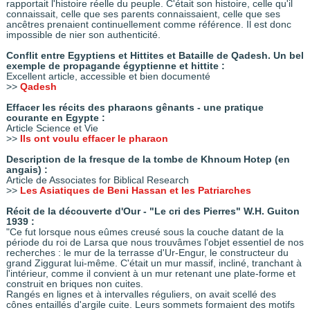
rapportait l'histoire réelle du peuple. C'était son histoire, celle qu'il
connaissait, celle que ses parents connaissaient, celle que ses
ancêtres prenaient continuellement comme référence. Il est donc
impossible de nier son authenticité.
Conflit entre Egyptiens et Hittites et Bataille de Qadesh. Un bel
exemple de propagande égyptienne et hittite :
Excellent article, accessible et bien documenté
>>
Qadesh
Effacer les récits des pharaons gênants - une pratique
courante en Egypte :
Article Science et Vie
>>
Ils ont voulu effacer le pharaon
Description de la fresque de la tombe de Khnoum Hotep (en
angais) :
Article de Associates for Biblical Research
>>
Les Asiatiques de Beni Hassan et les Patriarches
Récit de la découverte d'Our - "Le cri des Pierres" W.H. Guiton
1939 :
"Ce fut lorsque nous eûmes creusé sous la couche datant de la
période du roi de Larsa que nous trouvâmes l'objet essentiel de nos
recherches : le mur de la terrasse d'Ur-Engur, le constructeur du
grand Ziggurat lui-même. C'était un mur massif, incliné, tranchant à
l'intérieur, comme il convient à un mur retenant une plate-forme et
construit en briques non cuites.
Rangés en lignes et à intervalles réguliers, on avait scellé des
cônes entaillés d'argile cuite. Leurs sommets formaient des motifs