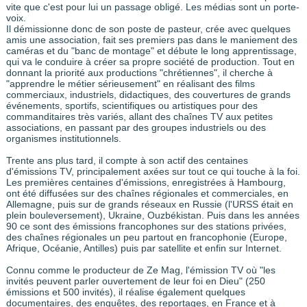
vite que c'est pour lui un passage obligé. Les médias sont un porte-
voix.
Il démissionne donc de son poste de pasteur, crée avec quelques
amis une association, fait ses premiers pas dans le maniement des
caméras et du "banc de montage" et débute le long apprentissage,
qui va le conduire à créer sa propre société de production. Tout en
donnant la priorité aux productions "chrétiennes", il cherche à
"apprendre le métier sérieusement" en réalisant des films
commerciaux, industriels, didactiques, des couvertures de grands
événements, sportifs, scientifiques ou artistiques pour des
commanditaires très variés, allant des chaînes TV aux petites
associations, en passant par des groupes industriels ou des
organismes institutionnels.
Trente ans plus tard, il compte à son actif des centaines
d'émissions TV, principalement axées sur tout ce qui touche à la foi.
Les premières centaines d'émissions, enregistrées à Hambourg,
ont été diffusées sur des chaînes régionales et commerciales, en
Allemagne, puis sur de grands réseaux en Russie (l'URSS était en
plein bouleversement), Ukraine, Ouzbékistan. Puis dans les années
90 ce sont des émissions francophones sur des stations privées,
des chaînes régionales un peu partout en francophonie (Europe,
Afrique, Océanie, Antilles) puis par satellite et enfin sur Internet.
Connu comme le producteur de Ze Mag, l'émission TV où "les
invités peuvent parler ouvertement de leur foi en Dieu" (250
émissions et 500 invités), il réalise également quelques
documentaires, des enquêtes, des reportages, en France et à