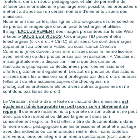
Toutefois, dans un souci pédagogique, et afin de permettre de
diffuser ces informations le plus largement possible, les producteurs
mettent à disposition un certain nombre d'éléments visuels des
émissions.
Notamment des cartes, des lignes chronologiques et une sélection
de photos et images que chacun peut télécharger et utiliser.
Il s'agit
EXCLUSIVEMENT
des images présentées sur le site Web
arkeos.tv
SOUS LES VIDEOS
. Ces images HD peuvent être
téléchargées (click droit + Ctrl C) et utilisées. Ce sont des images
appartenant au Domaine Public, ou sous licence Creative
Commons (elles doivent alors être utilisées sous la même licence
avec mention) ou des photos prises par le réalisateur P. Vauclair et
mises gratuitement à disposition - ainsi que des cartes ou
illustrations graphiques confectionnées pour ces émissions et
offertes gratuitement également. Les autres photos ou illustrations
utilisées dans les émissions sont protégées par des droits d'auteurs
(elles ont dû être acquises auprès d'archéologues, de
photographes professionnels ou divers autres organismes et ne
sont donc pas libres de droit).
Le Verbatim, c'est-à-dire le texte de chacune des émissions
est
également téléchargeable (en pdf) pour servir librement de
repère
. Il demeure néanmoins la propriété de son auteur et ne peut
donc pas être reproduit ou diffusé largement sans son
consentement explicite. Il est offert à titre de documentation, dans
le même souci pédagogique que les émissions et peut être partagé
avec des individus ou communautés restreintes - sans toutefois
être vendu, loué, ou intégré à un média quelconque (écrit, audio-