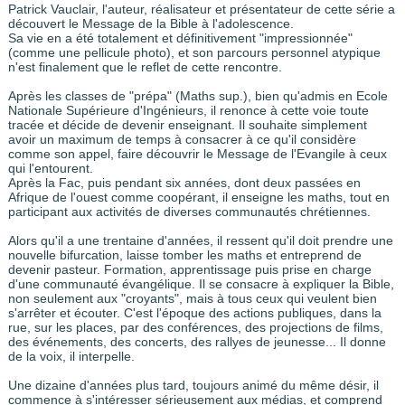
Patrick Vauclair, l'auteur, réalisateur et présentateur de cette série a
découvert le Message de la Bible à l'adolescence.
Sa vie en a été totalement et définitivement "impressionnée"
(comme une pellicule photo), et son parcours personnel atypique
n'est finalement que le reflet de cette rencontre.
Après les classes de "prépa" (Maths sup.), bien qu'admis en Ecole
Nationale Supérieure d'Ingénieurs, il renonce à cette voie toute
tracée et décide de devenir enseignant. Il souhaite simplement
avoir un maximum de temps à consacrer à ce qu'il considère
comme son appel, faire découvrir le Message de l'Evangile à ceux
qui l'entourent.
Après la Fac, puis pendant six années, dont deux passées en
Afrique de l'ouest comme coopérant, il enseigne les maths, tout en
participant aux activités de diverses communautés chrétiennes.
Alors qu'il a une trentaine d'années, il ressent qu'il doit prendre une
nouvelle bifurcation, laisse tomber les maths et entreprend de
devenir pasteur. Formation, apprentissage puis prise en charge
d'une communauté évangélique. Il se consacre à expliquer la Bible,
non seulement aux "croyants", mais à tous ceux qui veulent bien
s'arrêter et écouter. C'est l'époque des actions publiques, dans la
rue, sur les places, par des conférences, des projections de films,
des événements, des concerts, des rallyes de jeunesse... Il donne
de la voix, il interpelle.
Une dizaine d'années plus tard, toujours animé du même désir, il
commence à s'intéresser sérieusement aux médias, et comprend