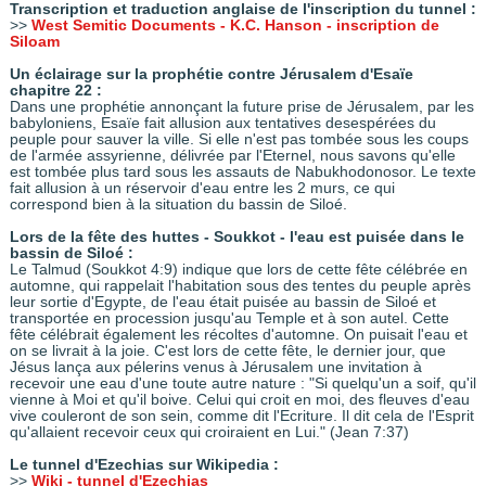
Transcription et traduction anglaise de l'inscription du tunnel :
>>
West Semitic Documents - K.C. Hanson - inscription de
Siloam
Un éclairage sur la prophétie contre Jérusalem d'Esaïe
chapitre 22 :
Dans une prophétie annonçant la future prise de Jérusalem, par les
babyloniens, Esaïe fait allusion aux tentatives desespérées du
peuple pour sauver la ville. Si elle n'est pas tombée sous les coups
de l'armée assyrienne, délivrée par l'Eternel, nous savons qu'elle
est tombée plus tard sous les assauts de Nabukhodonosor. Le texte
fait allusion à un réservoir d'eau entre les 2 murs, ce qui
correspond bien à la situation du bassin de Siloé.
Lors de la fête des huttes - Soukkot - l'eau est puisée dans le
bassin de Siloé :
Le Talmud (Soukkot 4:9) indique que lors de cette fête célébrée en
automne, qui rappelait l'habitation sous des tentes du peuple après
leur sortie d'Egypte, de l'eau était puisée au bassin de Siloé et
transportée en procession jusqu'au Temple et à son autel. Cette
fête célébrait également les récoltes d'automne. On puisait l'eau et
on se livrait à la joie. C'est lors de cette fête, le dernier jour, que
Jésus lança aux pélerins venus à Jérusalem une invitation à
recevoir une eau d'une toute autre nature : "Si quelqu'un a soif, qu'il
vienne à Moi et qu'il boive. Celui qui croit en moi, des fleuves d'eau
vive couleront de son sein, comme dit l'Ecriture. Il dit cela de l'Esprit
qu'allaient recevoir ceux qui croiraient en Lui." (Jean 7:37)
Le tunnel d'Ezechias sur Wikipedia :
>>
Wiki - tunnel d'Ezechias