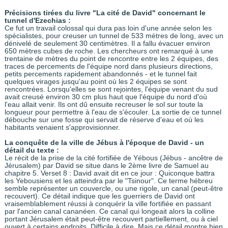
Précisions tirées du livre "La cité de David" concernant le
tunnel d'Ezechias :
Ce fut un travail colossal qui dura pas loin d'une année selon les
spécialistes, pour creuser un tunnel de 533 mètres de long, avec un
dénivelé de seulement 30 centimètres. Il a fallu évacuer environ
650 mètres cubes de roche. Les chercheurs ont remarqué à une
trentaine de mètres du point de rencontre entre les 2 équipes, des
traces de percements de l'équipe nord dans plusieurs directions,
petits percements rapidement abandonnés - et le tunnel fait
quelques virages jusqu'au point où les 2 équipes se sont
rencontrées. Lorsqu'elles se sont rejointes, l'équipe venant du sud
avait creusé environ 30 cm plus haut que l'équipe du nord d'où
l'eau allait venir. Ils ont dû ensuite recreuser le sol sur toute la
longueur pour permettre à l'eau de s'écouler. La sortie de ce tunnel
débouche sur une fosse qui servait de réserve d'eau et où les
habitants venaient s'approvisionner.
La conquête de la ville de Jébus à l'époque de David - un
détail du texte :
Le récit de la prise de la cité fortifiée de Yébous (Jébus - ancêtre de
Jérusalem) par David se situe dans le 2ème livre de Samuel au
chapitre 5. Verset 8 : David avait dit en ce jour : Quiconque battra
les Yebousiens et les atteindra par le "Tsinour". Ce terme hébreu
semble représenter un couvercle, ou une rigole, un canal (peut-être
recouvert). Ce détail indique que les guerriers de David ont
vraisemblablement réussi à conquérir la ville fortifiée en passant
par l'ancien canal cananéen. Ce canal qui longeait alors la colline
portant Jérusalem était peut-être recouvert partiellement, ou à ciel
ouvert à certains endroits. Difficile à dire. Mais ce détail montre bien