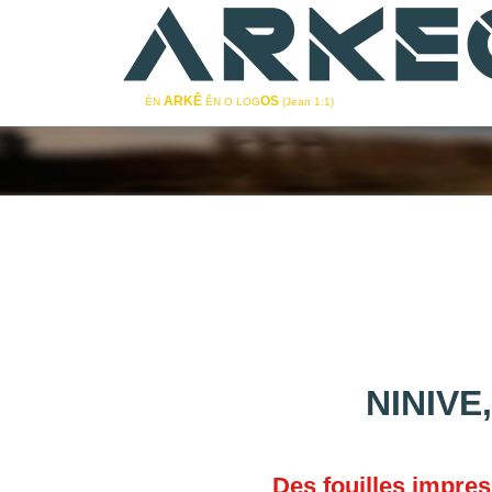
ARKÊ
OS
ÉN
ÊN O LOG
(Jean 1:1)
NINIVE
Des fouilles impres