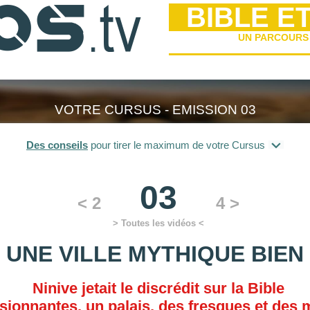
BIBLE E
UN PARCOURS
VOTRE CURSUS - EMISSION 03
Des conseils
pour tirer le maximum de votre Cursus
03
< 2
4 >
> Toutes les vidéos <
, UNE VILLE MYTHIQUE BIEN
Ninive jetait le discrédit sur la Bible
sionnantes, un palais, des fresques et des mi